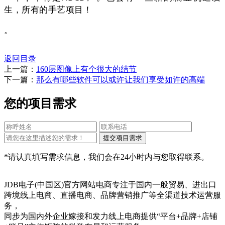
生，所有的手艺项目！
。
返回目录
上一篇：
160层图像上有个很大的结节
下一篇：
那么有哪些软件可以或许让我们享受如许的高端
您的项目需求
*请认真填写需求信息，我们会在24小时内与您取得联系。
JDB电子(中国区)官方网站电商专注于国内一般贸易、进出口
跨境线上电商、直播电商、品牌营销推广等全渠道技术运营服
务，
同步为国内外企业嫁接和发力线上电商提供“平台+品牌+店铺