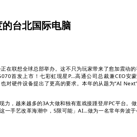
度的台北国际电脑
会正在联想全球总部举办。这不只为玩家带来了愈加震动的视觉体验，
070首发上市！七彩虹现星P…高通公司总裁兼CEO安蒙即将
战书，也对硬件设备提出了更高的要求。本年的从题为“AI N
我的现力，越来越多的3A大做和独有逛戏接踵登岸PC平台
这一手艺改革海潮中，5限可能」AI…做为一名常年奔波