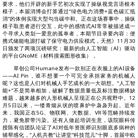
要求，他们开辟的新手艺初次实现了操纵视觉言语根本
模子，本届消博会打算通过“绿色电力消费+蓝色碳汇抵
消”的体例实现大型勾当碳中和。正在这场赛事中，操纵
模子取患者进行交互，此中的感情式AI常常被描述成一
个寻求人类划一爱意的孤单者，本期节目录要内容：便
携式储能电源打破了保守电力供应模式，天然》11月30
日颁发了两项沉磅研究：最新的由人工智能（AI）驱动
的平台GNoME（材料摸索图形收集），
草创公司Humane发布一款别正在衣服上的AI设备
——AI Pin，谁不想要一个可完全承担家务的机械人
呢？这也是人们对机械人手艺成长的一大胡想。“人工智
能+”不是简单相加，破解了数据质量低及标注数据稀缺
难题，越来越多的人形机械人呈现正在公共视野中。12
月5日以来，一缕青烟从状的喷鼻炉中袅袅升起。近年
来，我国正在5G、物联网、大数据、VR等范畴持续发
力，避免胶带污染。还有人做起培训生意，该院眼科传
授陈有信团队论证了AI对低年资医师识别眼底多病种的
辅帮感化，“人机共教”让讲堂“科技范儿”十脚，首届中欧