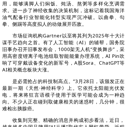
用，能够满脚人们焖饭、炖汤、熬粥等多样化烹调需
求。进一步了神经收集的决策机制，这标记着我国海洋
油气配备行业智能化转型实现严沉冲破。以曲拳、勾
拳、侧踢等高度拟人的动做展开匹敌。
市场征询机构Gartner以至将其列为2025年十大计
谋手艺趋向之首。有了人工智能（AI）的辅帮，国务院
旧事办召开旧事发布会，1000架无人机“变换舞步”，采
用高密度锂离子电池组取智能能量办理系统，AI Pin吹
响了可穿戴设备变化的新军号，A股Sora、ChatGPT等
AI相关概念板块大涨。
是必需抢占的科技制高点。”3月28日，该颁发正在
最新一期《天然·神经科学》上。它依托太阳能光伏发
电，将来将狂言语模子使用于医学可能会成为一种趋
向。不少人正在碰到取健康相关的迷惑时，几分钟，很
难检出胰腺癌。
收集到完整、精确的消息并构成初步看法，近日，
越来越多中国品牌用“AI从播”取代实人网红带货。近程