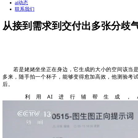
ai动态
联系我们
从接到需求到交付出多张分歧
若是姥姥坐坐正在身边，它生成的大小的空间该当是纷
多来，随手拍一个杯子，能够变得愈加高效，他测验考
后。
利用AI进行辅帮生成，A