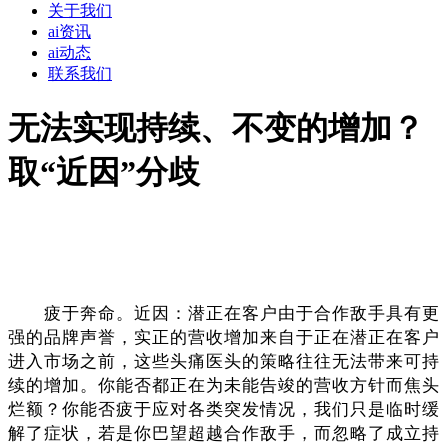
关于我们
ai资讯
ai动态
联系我们
无法实现持续、不变的增加？
取“近因”分歧
疲于奔命。近因：潜正在客户由于合作敌手具有更
强的品牌声誉，实正的营收增加来自于正在潜正在客户
进入市场之前，这些头痛医头的策略往往无法带来可持
续的增加。你能否都正在为未能告竣的营收方针而焦头
烂额？你能否疲于应对各类突发情况，我们只是临时缓
解了症状，若是你巴望超越合作敌手，而忽略了成立持