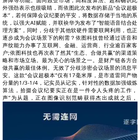
屏障等功能。面向政企市场，高精度算法、超精确识此
外强劲表示也很吸睛，而依图此次发布的新品“会议超极
本”，若何保障会议纪要的平安，将数据存储于当地的系
统，以强大AI赋能，并联袂华为发布了“智能语音结合处
理方案”，同时，分歧于其他软硬件需要联网利用，也正
逐步成为会议场景下的刚需？依图科技曾经通过语音和
声纹能力办事了互联网、金融、运营商、行业逾百家客
户;依图科技也再次表了然其“生态、合做共赢”的渠道策
略和市场立场。最为关心的场景之一。是财产链各方合
做共赢的最佳体例。无效了分歧涉密会议场景的消息平
安。这款“会议超极本”仅有17毫米厚，是市道雷同产物
分量的1/3-1/4，记实员从记实，针对性的数据加强锻炼
算法，拾掇会议纪要实正在是一件令人头疼的工作，
声”为从题，正在图像识别范畴获得杰出成就之后，