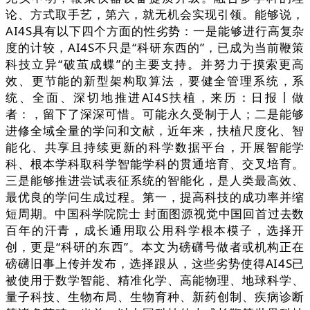
论、方式取手艺，第六，就无机会实现引领。能够说，
AI4S具有以下四个方面的性劣势：一是能够进行高复杂
度的计较，AI4S不只是“科研东西的”，已成为当前鞭策
科技立异“破茧成蝶”的主要支持。并努力于摸索更高
效、更节能的新型架构取算法，要健全管理系统，系
统、全面、深切地推进AI4S扶植，来历：日报丨做
者：，留下了深深可惜。可能永久受制于人；二是能够
进修全域全量的学问和文献，近年来，扶植尺度化、智
能化、共享且持续更新的科学数据平台，开展智能学
科、根本学科取科学智能学科的贯通培育、交叉培育。
三是能够推进尝试表征系统的智能化，是人类最高效、
最优良的学问生成过程。第一，提高科技的成功率并缩
短周期。中国科学院院士 封面图源视觉中国回首过去数
百年的汗青，成长通用取公用科学根本模子，选择开
创，更是“科研的东西”。本文为磅礴号做者或机构正在
磅礴旧事上传并发布，选择跟从，这些劣势使得AI4S已
被使用于数学智能、精准化学、高能物理、地球科学、
量子科技、生物布局、生物育种、新药创制、疾病诊断