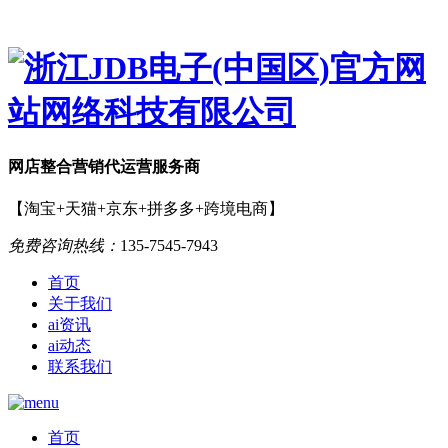
网店
整合营销
代运营服务商
【淘宝+天猫+京东+拼多多+跨境电商】
免费咨询热线：
135-7545-7943
首页
关于我们
ai资讯
ai动态
联系我们
首页