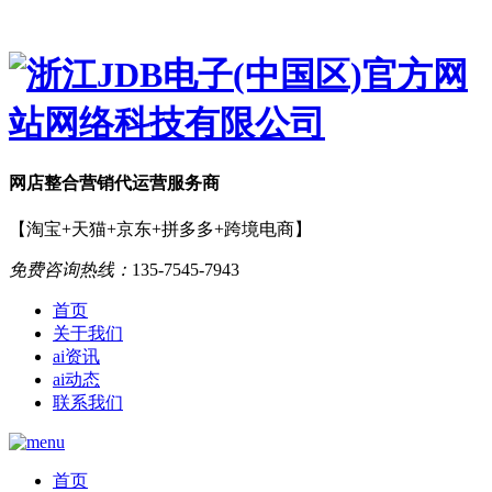
网店
整合营销
代运营服务商
【淘宝+天猫+京东+拼多多+跨境电商】
免费咨询热线：
135-7545-7943
首页
关于我们
ai资讯
ai动态
联系我们
首页