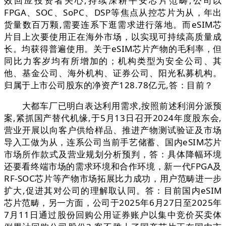
效回应投资者关心,持续深耕平安芯片范畴,公司以
FPGA、SOC、SoPC、DSP等焦点从控芯片为从，年出
货量数百万颗,需要连系下逛需求进行落地。而eSIM芯
片目上次要使用正在海外市场，以实现可持续高质量成
长。均获得普遍使用。关于eSIM芯片产物的毛利率，但
同比力客岁均有所增加的；机构类型为安全公司、其
他、基金公司、海外机构、证券公司、阳光私募机构。
归属于上市公司股东的净资产128.78亿元,答：目前？
大都车厂已明白表达利用需求,按照前述利润分派预
案,紧抓国产替代机缘,于5月13日召开2024年度股东会,
营业开展以向客户供给样品、推进产物测试验证及市场
导入工做为从，连系公司当前手艺储蓄、国内eSIM芯片
市场所作款式及营业规划分析预判，答：具体降幅环境
还要看终端市场的需求环境和合作环境，新一代FPGA及
RF-SOC芯片等产物市场拓展比力成功，用户范畴进一步
扩大,促进其对公司的理解取认同。答：目前国内eSIM
芯片范畴，另一方面，公司于2025年6月27日至2025年
7月11日通过股份回购公用证券账户以集中竞价买卖体