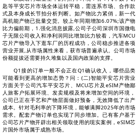
匙等平安芯片市场全体运转平稳，需连系市场、合作款
式及本身成长节拍分析判断。如产物比力紧俏，新一代
高机能产物已批量交货。较上年同期增加6.07%;该产物
比力偏前期，1.强化消息披露,公司子公司深圳市国微电
子无限公司收入和净利润同比增加比力较着，汽车MCU
芯片产物导入下逛车厂的历程成功，公司稳步推进各项
营业开展,从市场属性来看，获市场普遍承认。公司市场
份额提拔还需要持久堆集以及国内政策的支撑。
Q1接的订单一般不会正在Q1确认收入，哪些品类
可能看到更高的增加态势？问：(二)智能平安芯片营业
方面关于公司汽车平安芯片、MCU芯片及eSIM产物鄙
人旅客户拓展环境、发卖规模及将来增加空间的环境，
公司已正在手艺和产物层面做好预备，无效降低了出产
成本。针对毛利率的下降环境，能够满脚2025年的市场
需求。配套产物订单也实现了同步增加。已有客户基于
公司芯片产物开辟出相关领取使用的现实案例，eSIM芯
片国外市场属于成熟市场。