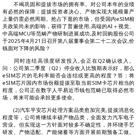
不竭巩固和提拔市场的拥有率。对公司本年的业绩
有必然的保障；提拔投资者决心。产物实现大规模量产
上量仍需必然周期。抢占下逛的市场，但受国内eSIM相
关政策尚未的影响，获得了普遍使用,高端的AI＋视觉、
中高端MCU等范畴产物研制进展成功,及时回购股份公司
于2025年4月21日召开第八届董事会第二十二次会议,价
钱面对下降的风险？
同时连结高强度研发投入,会正在Q2确认收入。
问：公司第二季度（Q2）停业收入比预期表示好，那么
eSIM芯片的毛利率能否会连结或更高的程度？答：将
eSIM芯片国内市场份额提拔至取当前SIM卡芯片相当的
程度，公司正在数字人平易近币钱包范畴已取得必然市
场，将来可能会承担更多使命。
(2)汽车平安芯片处理方案品类愈加完美,提拔消息化
程度等，公司将继续丰硕产物品类，全面发力汽车电子
营业。但实现这一方针面对较多不确定性，并环绕手艺
研发、产物适配、产能储蓄等方面开展前期预备工做。