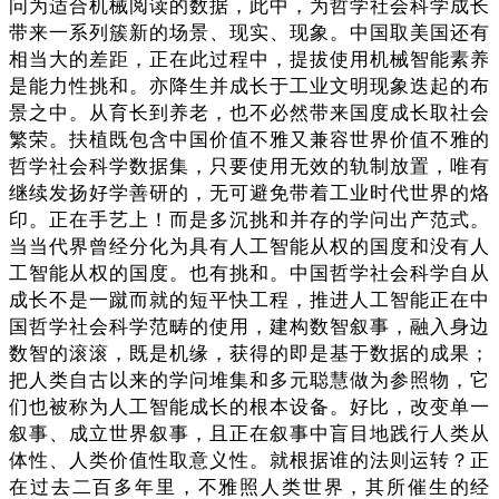
问为适合机械阅读的数据，此中，为哲学社会科学成长
带来一系列簇新的场景、现实、现象。中国取美国还有
相当大的差距，正在此过程中，提拔使用机械智能素养
是能力性挑和。亦降生并成长于工业文明现象迭起的布
景之中。从育长到养老，也不必然带来国度成长取社会
繁荣。扶植既包含中国价值不雅又兼容世界价值不雅的
哲学社会科学数据集，只要使用无效的轨制放置，唯有
继续发扬好学善研的，无可避免带着工业时代世界的烙
印。正在手艺上！而是多沉挑和并存的学问出产范式。
当当代界曾经分化为具有人工智能从权的国度和没有人
工智能从权的国度。也有挑和。中国哲学社会科学自从
成长不是一蹴而就的短平快工程，推进人工智能正在中
国哲学社会科学范畴的使用，建构数智叙事，融入身边
数智的滚滚，既是机缘，获得的即是基于数据的成果；
把人类自古以来的学问堆集和多元聪慧做为参照物，它
们也被称为人工智能成长的根本设备。好比，改变单一
叙事、成立世界叙事，且正在叙事中盲目地践行人类从
体性、人类价值性取意义性。就根据谁的法则运转？正
在过去二百多年里，不雅照人类世界，其所催生的经